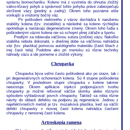
správnu biomechaniku. Koleno má z vystretia do ohnutia zložitý
valivo-kĺzavý pohyb a správnosť tohto pohybu práve zabezpečujú
skrížené väzy (predný a zadný). Okrem toho poznáme ešte
vonkajší a vnútorný bočný väz.
Pri poškodení niektorého z väzov dochádza k narušeniu
stability kolena (tzv. instabilite) a následné sa koleno rýchlejšie
opotrebuje a nastávajú degeneratívne zmeny. Okrem toho ľudia s
poškodenými väzmi kolena nie sú schopní plnej záťaže a športu.
Predtým sa robievala väčšinou sutúra (zošitie) väzu. Nakoľko
stabilita nebola dokonalá, v dnešnej dobe sa väčšinou nahrádza
väz (tzv. plastika) pomocou autológneho materiálu (časti šliach z
inej časti tela). Podobne ako pri menisku sú rôzne techniky
náhrady väzu a ide pomerne o zložité výkony.
Chrupavka
Chrupavka býva veľmi často poškodená ako po úraze, tak i
pri degeneratívnych ochoreniach kolena. Sú 4 stupne poškodenia
chrupavky. V poslednom stupni chrupavka v kolene takmer
neexistuje. Okrem aplikácie injekcií podporujúcich tvorbu
chrupavky je možné refixovať väčšie úlomky alebo rôznymi
spôsobmi vyhladzovať povrch chrupavky. Taktiež sa robia rôzne
návrty do oblasti defektu na podporu jej regenerácie. Jednou z
najefektívneších metód je tzv. mozaiková plastika, keď sa väčší
defekt chrupavky v nosnej časti kolena nahrádza časťami
chrupavky z nenosnej časti kolena.
Artroskopia ramena