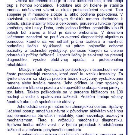
Oblasť ramenného kĺbu je tá časť ľudského tela, ktorá spája
trup s hornou končatinou. Podobne ako pri kolene je stabilita
ramena udržiavaná väzmi a okolo prebiehajúcimi svalmi. Toto
spojenie je mimoriadne zložité a ľahko podlieha poškodeniu. V
súvislosti s poškodením kĺbnych štruktúr ramena dochádza k
bolesti, strate stability kĺbu a celkovému porušeniu funkcie hornej
končatiny ako i ruky. Doba, kedy jedinou liečbou nestability kĺbu či
bolesti bol záves a kľud je dávno prekonaná. V dnešnom
liečebnom zariadení sa používa overený diagnostický algoritmus
pomocou, ktorého sa vie odhaliť príčina ťažkostí a navrhnúť
optimálnu liečbu. Využívané sú pritom najnovšie odborné
poznatky a technické výdobytky, pomocou ktorých sa cielene
odstraňujú príčiny ťažkostí. Úspech liečby je založený na presnej
diagnostike, vysoko efektívnej operácii a profesionálnej
rehabilitácii.
Mladých ľudí dychtiacich po športových úspechoch veľmi
často prenasledujú zranenia, ktoré vedú ku vzniku instability. Za
týmto slovom sa skrýva problém bežne nazývaný vyskakovanie
ramena alebo luxácia ramena. Jeho príčinou je úraz spojený s
poškodením kĺbneho púzdra a chrupavčitého okraja kĺbnej jamky –
tzv. labra. Takéto poškodenie sa v percente blížiacom sa 100
nezhojí a vedie k opakovaniu ťažkostí. Problém limituje všetky
športové ako i iné spoločenské aktivity.
Jeho odstránenie je možné len chirurgickou cestou. Správny
liečebný postup umožňuje návrat k pôvodným aktivitám väčšinou
bez obmedzenia. Sú však i instability, ktoré nevznikajú úrazovým
mechanizmom. Tieto si vyžadujú náročnejšiu diagnostiku.
Správna liečba môže viesť i v týchto prípadoch k odstráneniu
ťažkostí a zlepšeniu pohybového komfortu.
S pribúdajúcim vekom sa objavujú ťažkosti s ramenom, pri