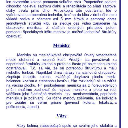
len otvorením kolena pomocou veľkého rezu. Pooperačne pacient
dlhodobo nosieval sadrovú dlahu a rehabilitácia po sňatí sadrovej
dlahy trvala príliš dlho. Artroskopia toto odstránila. Ide o
vyšetrovaciu a operačnú techniku, keď sa do kĺbu z drobného rezu
vkladá optika v priemere asi 5 mm široká a samotný obraz
jednotlivých štruktúr kĺbu sa sleduje cez video zariadenie na
obrazovke monitora. Z ďalších drobných prístupov potom
pomocou špeciálnych inštrumentov je možné jednotlivé štruktúry
operovať.
Menisky
M
enisky sú mesiačikovité chrupavčité útvary vmedzerené
medzi stehennú a holennú kosť. Predtým sa považovali za
nepotrebné štruktúry kolena a preto sa často pri bolestiach kolena
odstraňovali. T.č. sa vie, že sú potrebnou štruktúrou a majú
niekoľko funkcií. Napríklad tlmia nárazy na samotnú chrupavku,
zlepšujú stabilitu kolena, zväčšujú dotykovú plochu medzi
holennou kosťou a stehennou kosťou, čím rozkladajú silu a záťaž
na väčšiu plochu. Pri poškodenom menisku sa z horeuvedených
príčin snažíme zachovať čo najviac menisku a preto sa robí
väčšinou jeho čiastočná resekcia - tzv. meniscectómia, poprípade
meniskus je zošívaný. Sú rôzne metódy zošívania, ale indikácie
pre zošitie sú veľmi prísne (pevnosť kolena, lokalizácia
poškodenia, a pod.).
Väzy
Väzy kolena zabezpečujú spolu so svalmi jeho stabilitu a