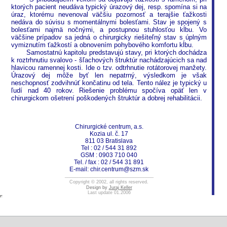
ktorých pacient neudáva typický úrazový dej, resp. spomína si na
úraz, ktorému nevenoval väčšiu pozornosť a terajšie ťažkosti
nedáva do súvisu s momentálnymi bolesťami. Stav je spojený s
bolesťami najmä nočnými, a postupnou stuhlosťou kĺbu. Vo
väčšine prípadov sa jedná o chirurgicky riešiteľný stav s úplným
vymiznutím ťažkostí a obnovením pohybového komfortu kĺbu.
Samostatnú kapitolu predstavujú stavy, pri ktorých dochádza
k roztrhnutiu svalovo - šľachových štruktúr nachádzajúcich sa nad
hlavicou ramennej kosti. Ide o tzv. odtrhnutie rotátorovej manžety.
Úrazový dej môže byť len nepatrný, výsledkom je však
neschopnosť zodvihnúť končatinu od tela. Tento nález je typický u
ľudí nad 40 rokov. Riešenie problému spočíva opäť len v
chirurgickom ošetrení poškodených štruktúr a dobrej rehabilitácii.
Chirurgické centrum, a.s.
Kozia ul. č. 17
811 03 Bratislava
Tel : 02 / 544 31 892
GSM : 0903 710 040
Tel. / fax : 02 / 544 31 891
E-mail:
chir.centrum@szm.sk
___________________________________
Copyright © 200
2
,
all rights reserved.
Design by
Juraj Keller
Last update
01
.2006