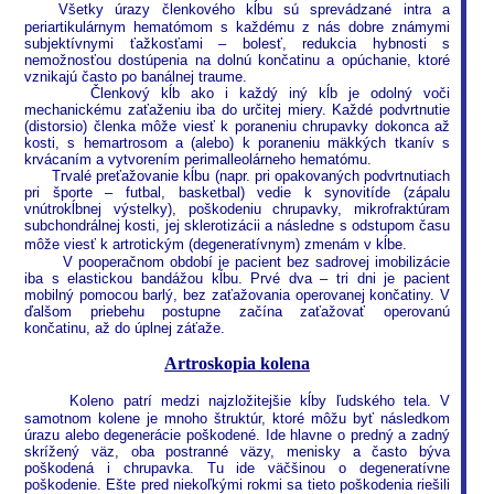
Všetky úrazy členkového kĺbu sú sprevádzané intra a
periartikulárnym hematómom s každému z nás dobre známymi
subjektívnymi ťažkosťami – bolesť, redukcia hybnosti s
nemožnosťou dostúpenia na dolnú končatinu a opúchanie, ktoré
vznikajú často po banálnej traume.
Členkový kĺb ako i každý iný kĺb je odolný voči
mechanickému zaťaženiu iba do určitej miery. Každé podvrtnutie
(distorsio) členka môže viesť k poraneniu chrupavky dokonca až
kosti, s hemartrosom a (alebo) k poraneniu mäkkých tkanív s
krvácaním a vytvorením perimalleolárneho hematómu.
Trvalé preťažovanie kĺbu (napr. pri opakovaných podvrtnutiach
pri športe – futbal, basketbal) vedie k synovitíde (zápalu
vnútrokĺbnej výstelky), poškodeniu chrupavky, mikrofraktúram
subchondrálnej kosti, jej sklerotizácii a následne s odstupom času
môže viesť k artrotickým (degeneratívnym) zmenám v kĺbe.
V pooperačnom období je pacient bez sadrovej imobilizácie
iba s elastickou bandážou kĺbu. Prvé dva – tri dni je pacient
mobilný pomocou barlý, bez zaťažovania operovanej končatiny. V
ďalšom priebehu postupne začína zaťažovať operovanú
končatinu, až do úplnej záťaže.
Artroskopia kolena
Koleno patrí medzi najzložitejšie kĺby ľudského tela. V
samotnom kolene je mnoho štruktúr, ktoré môžu byť následkom
úrazu alebo degenerácie poškodené. Ide hlavne o predný a zadný
skrížený väz, oba postranné väzy, menisky a často býva
poškodená i chrupavka. Tu ide väčšinou o degeneratívne
poškodenie. Ešte pred niekoľkými rokmi sa tieto poškodenia riešili