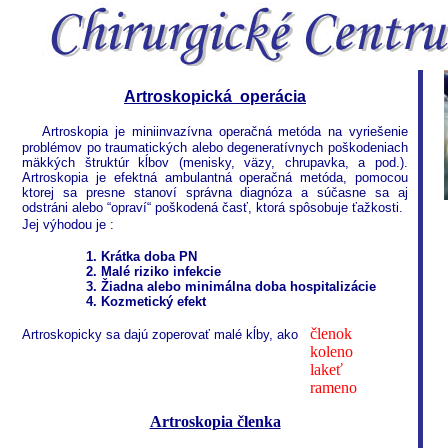
Artroskopická operácia
Artroskopia je miniinvazívna operačná metóda na vyriešenie
problémov po traumatických alebo degeneratívnych poškodeniach
mäkkých štruktúr kĺbov (menisky, väzy, chrupavka, a pod.).
Artroskopia je efektná ambulantná operačná metóda, pomocou
ktorej sa presne stanoví správna diagnóza a súčasne sa aj
odstráni alebo “opraví“ poškodená časť, ktorá spôsobuje ťažkosti.
Jej výhodou je :
1. Krátka doba PN
2. Malé riziko infekcie
3. Žiadna alebo minimálna doba hospitalizácie
4. Kozmetický efekt
členok
Artroskopicky sa dajú zoperovať malé kĺby, ako
koleno
lakeť
rameno
Artroskopia členka